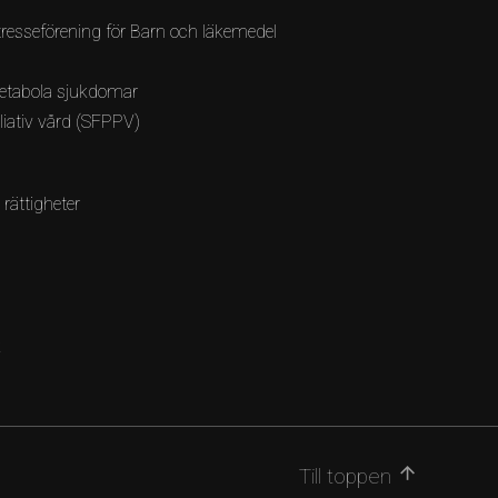
resseförening för Barn och läkemedel
etabola sjukdomar
lliativ vård (SFPPV)
 rättigheter
k
arrow_upward
Till toppen