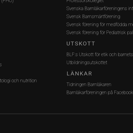
i (PHO)
Professorskollegiet
Svenska Barnläkarföreningens int
Svensk Barnsmärtförening
Svensk förening för medfödda m
Svensk förening för Pediatrisk pa
UTSKOTT
BLF:s Utskott för etik och barnets
Utbildningsutskottet
s
LÄNKAR
ologi och nutrition
Tidningen Barnläkaren
Barnläkarföreningen på Faceboo