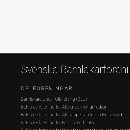
Svenska Barnläkarfören
DELFÖRENINGAR
Barnläkare under utbildning (BLU)
BLF:s delförening för Allergi och lungmedicin
BLF:s delförening för Allmänpediatrik och Hälsovård
BLF:s delförening för Barn som far illa