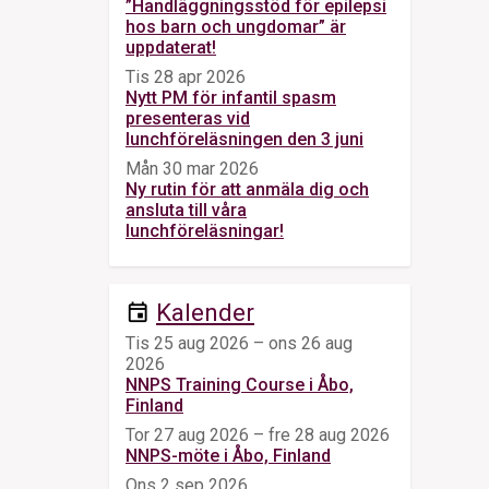
”Handläggningsstöd för epilepsi
hos barn och ungdomar” är
uppdaterat!
Tis 28 apr 2026
Nytt PM för infantil spasm
presenteras vid
lunchföreläsningen den 3 juni
Mån 30 mar 2026
Ny rutin för att anmäla dig och
ansluta till våra
lunchföreläsningar!
Kalender
event
Tis 25 aug 2026 – ons 26 aug
2026
NNPS Training Course i Åbo,
Finland
Tor 27 aug 2026 – fre 28 aug 2026
NNPS-möte i Åbo, Finland
Ons 2 sep 2026