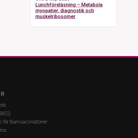
Lunchföreläsning – Metabola
myopatier, diagnostik och
muskelribosomer
AR
tik
(BES)
 för Barnvaccinationer
bros