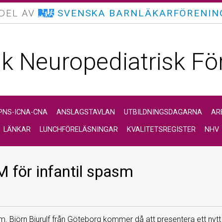
 DEL AV
SVENSKA BARNLÄKARFÖRENIN
k Neuropediatrisk Fö
PNS-ICNA-CNA
ANSLAGSTAVLAN
UTBILDNINGSDAGARNA
AR
LÄNKAR
LUNCHFÖRELÄSNINGAR
KVALITETSREGISTER
NHV
 för infantil spasm
sm. Björn Bjurulf från Göteborg kommer då att presentera ett nyt