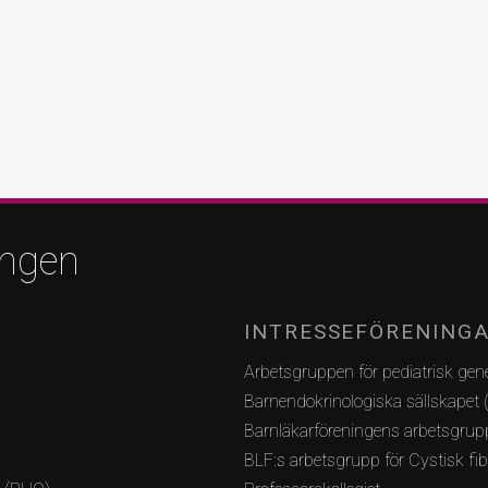
ingen
INTRESSEFÖRENING
Arbetsgruppen för pediatrisk gene
Barnendokrinologiska sällskapet 
Barnläkarföreningens arbetsgrupp
BLF:s arbetsgrupp för Cystisk fi