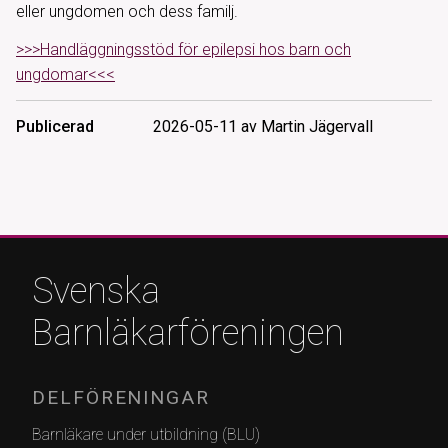
eller ungdomen och dess familj.
>>>Handläggningsstöd för epilepsi hos barn och
ungdomar<<<
Publicerad
2026-05-11 av Martin Jägervall
Svenska
Barnläkarföreningen
DELFÖRENINGAR
Barnläkare under utbildning (BLU)