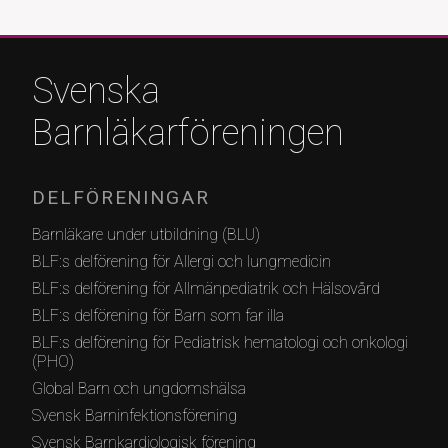
Svenska
Barnläkarföreningen
DELFÖRENINGAR
Barnläkare under utbildning (BLU)
BLF:s delförening för Allergi och lungmedicin
BLF:s delförening för Allmänpediatrik och Hälsovård
BLF:s delförening för Barn som far illa
BLF:s delförening för Pediatrisk hematologi och onkologi
(PHO)
Global Barn och ungdomshälsa
Svensk Barninfektionsförening
Svensk Barnkardiologisk förening